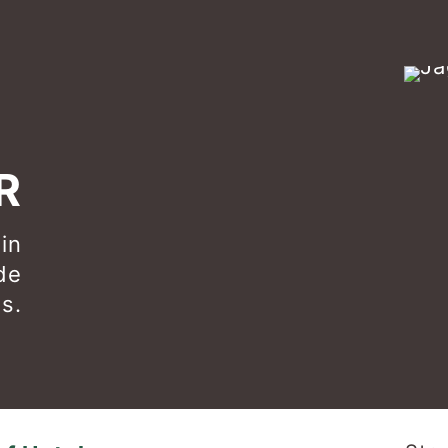
R
 in
de
s.