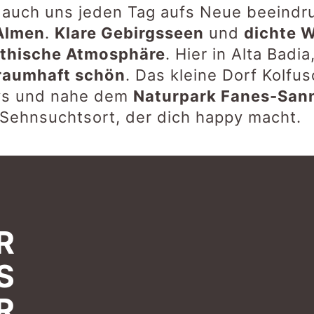
e auch uns jeden Tag aufs Neue beeindr
 Almen
.
Klare Gebirgsseen
und
dichte 
thische Atmosphäre
. Hier in Alta Badi
raumhaft schön
. Das kleine Dorf Kolfu
vs und nahe dem
Naturpark Fanes-San
Sehnsuchtsort, der dich happy macht.
R
S
R