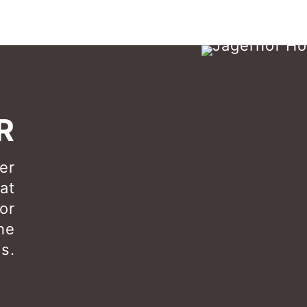
R
er
 at
or
he
s.