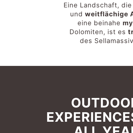
Eine Landschaft, di
und
weitflächige
eine beinahe
my
Dolomiten, ist es
t
des Sellamassi
OUTDOO
EXPERIENCE
ALL YEA