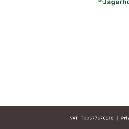
VAT IT00677670218
|
Pri