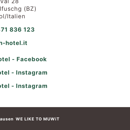
 Val 28
fuschg (BZ)
ol/Italien
71 836 123
h-hotel.it
WE LIKE TO MUWiT