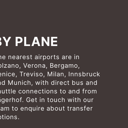
BY PLANE
e nearest airports are in
olzano, Verona, Bergamo,
enice, Treviso, Milan, Innsbruck
nd Munich, with direct bus and
huttle connections to and from
ägerhof. Get in touch with our
eam to enquire about transfer
ptions.