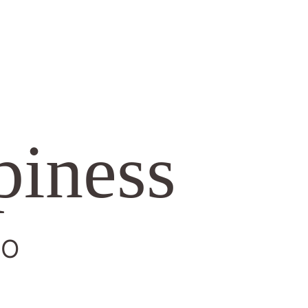
piness
CO