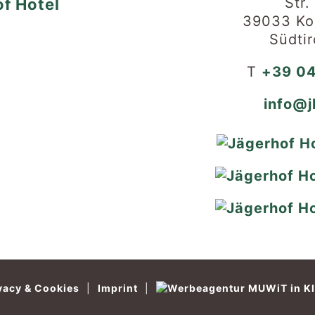
Str.
39033 Kol
Südtir
T
+39 04
info@j
vacy & Cookies
|
Imprint
|