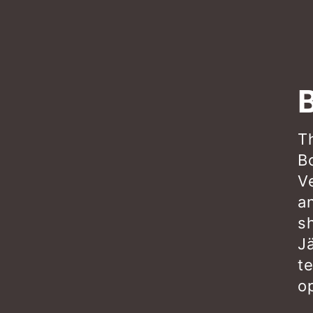
Th
B
V
a
s
J
t
o