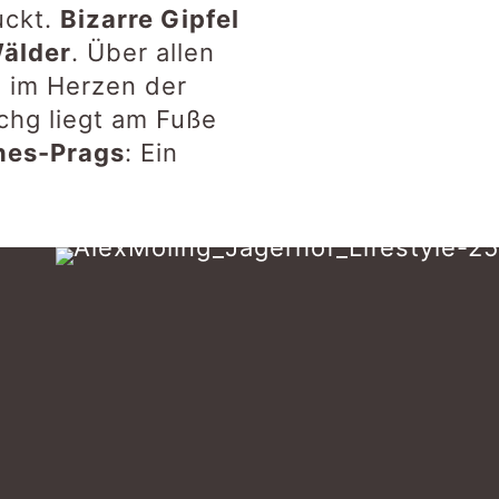
uckt.
Bizarre Gipfel
Wälder
. Über allen
a, im Herzen der
schg liegt am Fuße
nes-Prags
: Ein