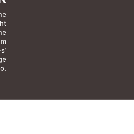
the
ght
he
rom
s’
ge
o.