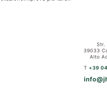
Str.
39033 Co
Alto Ad
T
+39 04
info@jh