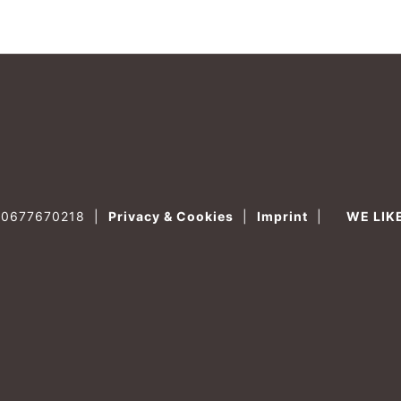
T00677670218
|
Privacy & Cookies
|
Imprint
|
WE LIK