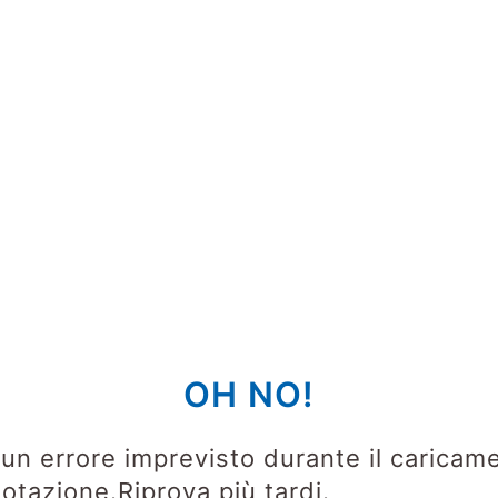
OH NO!
o un errore imprevisto durante il caricam
notazione.
Riprova più tardi.