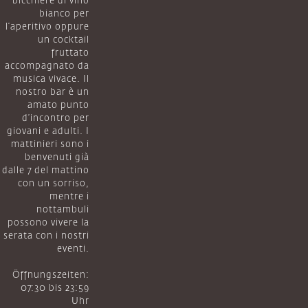
bicchiere di vino
bianco per
l’aperitivo oppure
un cocktail
fruttato
accompagnato da
musica vivace. Il
nostro bar è un
amato punto
d’incontro per
giovani e adulti. I
mattinieri sono i
benvenuti già
dalle 7 del mattino
con un sorriso,
mentre i
nottambuli
possono vivere la
serata con i nostri
eventi.
Öffnungszeiten:
07:30 bis 23:59
Uhr