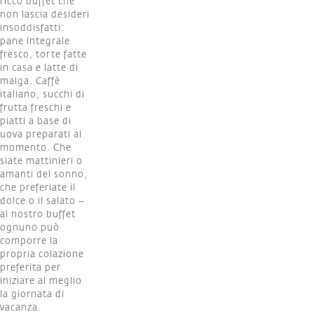
ricco buffet che
non lascia desideri
insoddisfatti:
pane integrale
fresco, torte fatte
in casa e latte di
malga. Caffè
italiano, succhi di
frutta freschi e
piatti a base di
uova preparati al
momento. Che
siate mattinieri o
amanti del sonno,
che preferiate il
dolce o il salato –
al nostro buffet
ognuno può
comporre la
propria colazione
preferita per
iniziare al meglio
la giornata di
vacanza.