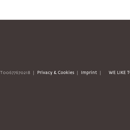
 IT00677670218
|
Privacy & Cookies
|
Imprint
|
WE LIKE 