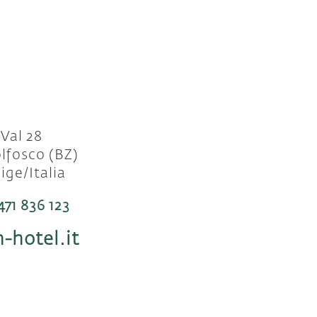
 Val 28
lfosco (BZ)
ige/Italia
71 836 123
-hotel.it